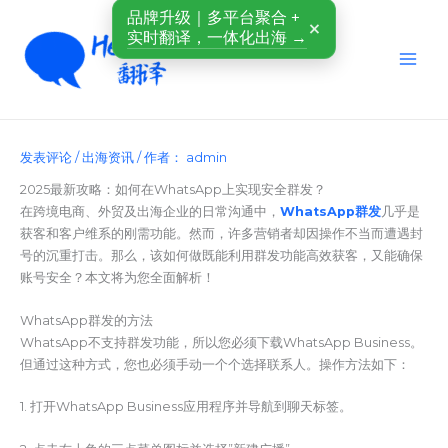
跳
品牌升级｜多平台聚合 +
×
至
实时翻译，一体化出海 →
内
容
发表评论
/
出海资讯
/ 作者：
admin
2025最新攻略：如何在WhatsApp上实现安全群发？
在跨境电商、外贸及出海企业的日常沟通中，
WhatsApp群发
几乎是
获客和客户维系的刚需功能。然而，许多营销者却因操作不当而遭遇封
号的沉重打击。那么，该如何做既能利用群发功能高效获客，又能确保
账号安全？本文将为您全面解析！
WhatsApp群发的方法
WhatsApp不支持群发功能，所以您必须下载WhatsApp Business。
但通过这种方式，您也必须手动一个个选择联系人。操作方法如下：
1. 打开WhatsApp Business应用程序并导航到聊天标签。